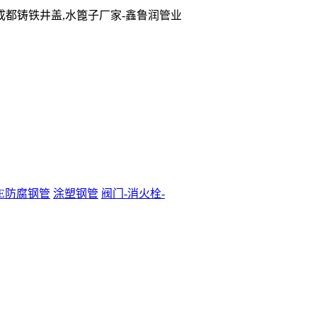
成都铸铁井盖,水篦子厂家-鑫鲁润管业
PE防腐钢管
涂塑钢管
阀门-消火栓-